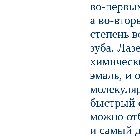
во-первых
а во-втор
степень в
зуба. Лаз
химическ
эмаль, и 
молекуля
быстрый с
можно отб
и самый 