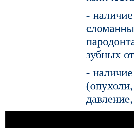
- наличие
сломанных
пародонта
зубных о
- наличи
(опухоли
давление,