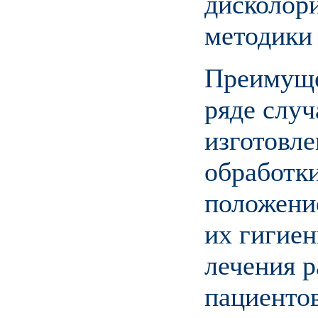
дисколор
методики 
Преимущес
ряде случ
изготовле
обработки
положени
их гигиен
лечения р
пациенто