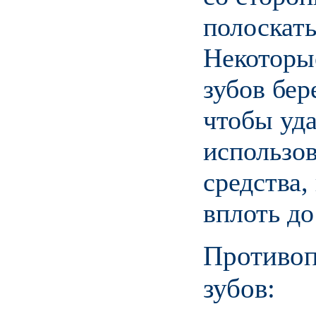
полоскат
Некоторы
зубов бер
чтобы уд
использо
средства,
вплоть до
Противоп
зубов: