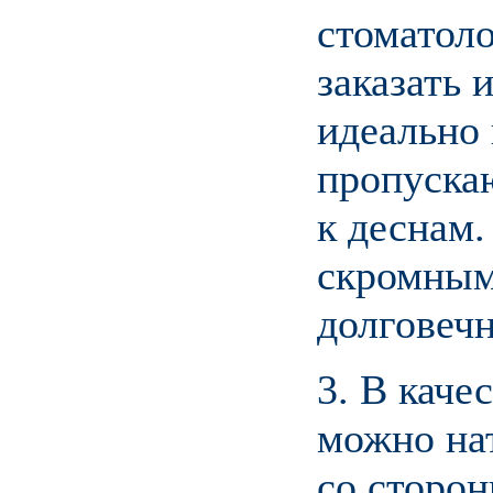
стоматол
заказать 
идеально
пропуска
к деснам.
скромным
долговеч
3. В каче
можно на
со сторон