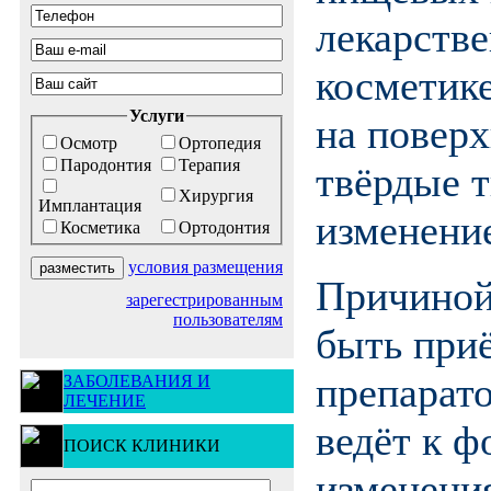
лекарстве
косметике
Услуги
на поверх
Осмотр
Ортопедия
Пародонтия
Терапия
твёрдые т
Хирургия
Имплантация
изменение
Косметика
Ортодонтия
условия размещения
Причиной
зарегестрированным
пользователям
быть при
препарато
ЗАБОЛЕВАНИЯ И
ЛЕЧЕНИЕ
ведёт к 
ПОИСК КЛИНИКИ
изменения