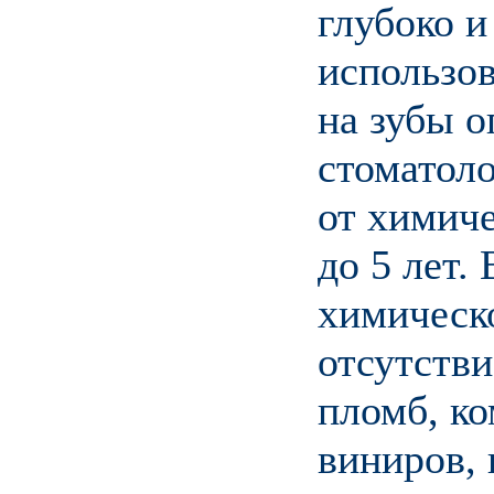
глубоко и
использов
на зубы о
стоматол
от химиче
до 5 лет.
химическо
отсутств
пломб, к
виниров, 