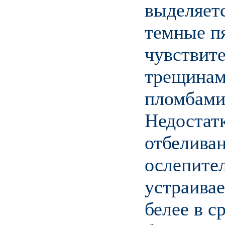
выделяет
темные пя
чувствите
трещинам
пломбами
Недостатк
отбелива
ослепите
устраивае
белее в с