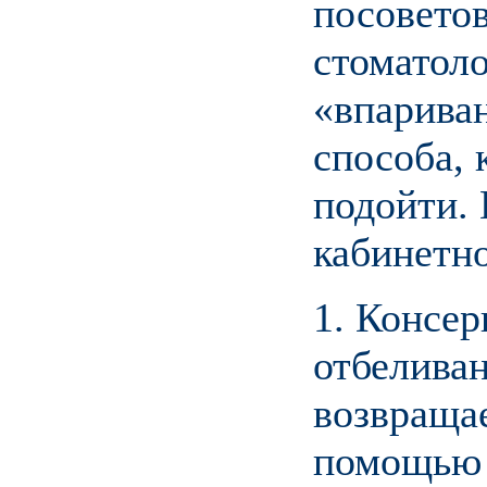
посоветов
стоматоло
«впарива
способа, 
подойти.
кабинетно
1. Консе
отбеливан
возвращае
помощью 