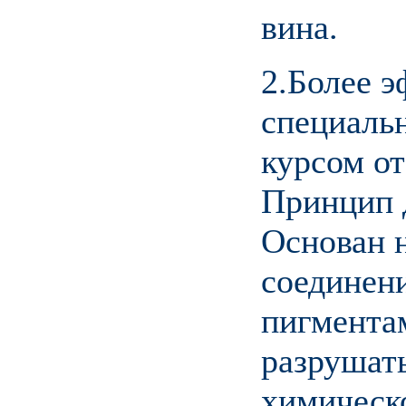
вина.
2.Более э
специаль
курсом от
Принцип 
Основан 
соединени
пигмента
разрушат
химическо