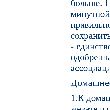
больше. П
минутной
правильн
сохранить
- единств
одобренн
ассоциац
Домашнее
1.К дома
жевательн