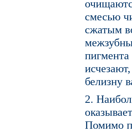
очищаютс
смесью ч
сжатым во
межзубны
пигмента 
исчезают
белизну в
2. Наибол
оказывает
Помимо п