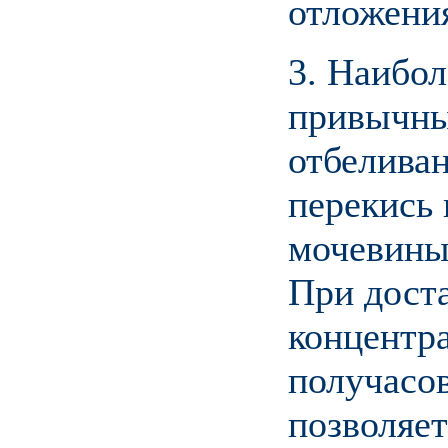
отложения
3. Наибо
привычны
отбелива
перекись 
мочевины,
При дост
концентра
получасо
позволяет