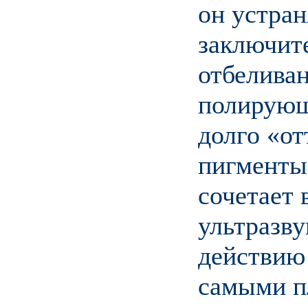
он устран
заключите
отбелива
полирующ
долго «от
пигменты.
сочетает 
ультразву
действию 
самыми п